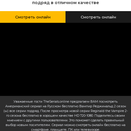
подряд в отличном качестве
Смотреть онлайн
Смотреть онлайн
Уважаемые гости TheSerials.online предлагаем ВАМ посмотреть
Американский сериал на Русском бесплатно Вампир Реджинальд 2 сезон
(ы) все серии подряд. После просмотра новой серии Reginald the Vampire 2-
го сезона бесплатно в хорошем качестве HD 720-1080. Поделитесь своим
мнением с другими пользователями. Это поможет сделать правильный
выбор новым поситителям. Сериал можно смотреть онлайн бесплатно на
смартфоне, планшете, ПК или телевизоре.