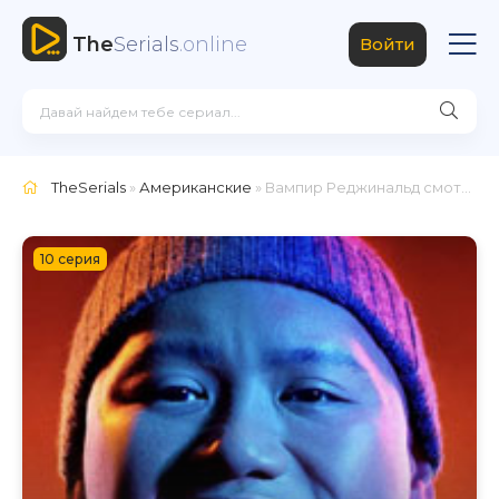
The
Serials
.online
Войти
TheSerials
»
Американские
» Вампир Реджинальд
смотреть онлайн
10 серия