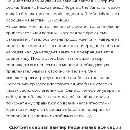
Но и на этом его неудачи не заканчиваются. Смотрите
сериал Вампир Реджинальд / Reginald the Vampire 1 сезон
онлайн бесплатно все серии подряд на TheSerials.online в
хорошем качестве HD 720-1080.
Несколько месяцев он пытается добиться расположения
привлекательной девушки, которая все время ему
отказывает. Казалось, жизнь продолжается и, наверняка,
ничего не изменится, но происходит очередное событие –
на Реджинальда нападает вампир и превращает его в
кровопийцу. После этого Баскин попадает в мир
кровожадных и ненасытных монстров, обладающих
привлекательными и стройными телами. Они
высокомерны и требуют к себе особого отношения.
Персонажу придется постараться, чтобы не упасть в
глазах своих соплеменников. Однако теперь он уверен в
себе, ведь обладает невероятной силой, которая и
поможет ему справиться со всеми неприятностями.
Удастся ли ему стать своим в обществе прекрасных
кровопийц и заполучить любимую девушку?
Смотреть сериал Вампир Реджинальд все серии