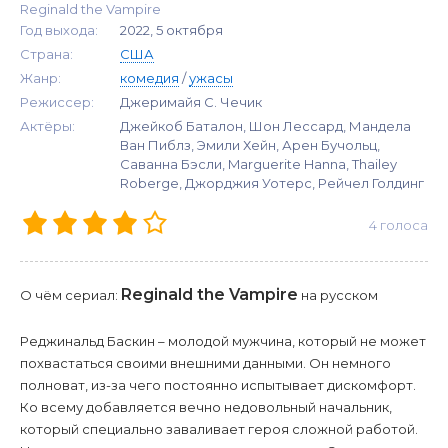
Reginald the Vampire
Год выхода:
2022, 5 октября
Страна:
США
Жанр:
комедия
/
ужасы
Режиссер:
Джеримайя С. Чечик
Актёры:
Джейкоб Баталон, Шон Лессард, Мандела
Ван Пиблз, Эмили Хейн, Арен Бучольц,
Саванна Бэсли, Marguerite Hanna, Thailey
Roberge, Джорджия Уотерс, Рейчел Голдинг
4
голоса
Reginald the Vampire
О чём сериал:
на русском
Реджинальд Баскин – молодой мужчина, который не может
похвастаться своими внешними данными. Он немного
полноват, из-за чего постоянно испытывает дискомфорт.
Ко всему добавляется вечно недовольный начальник,
который специально заваливает героя сложной работой.