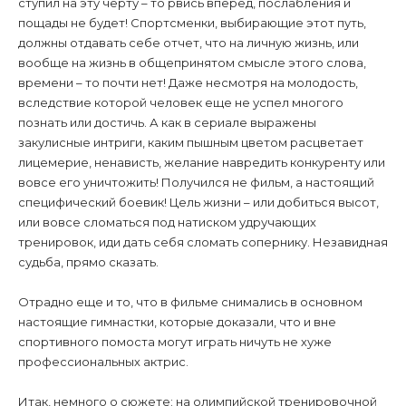
ступил на эту черту – то рвись вперед, послабления и
пощады не будет! Спортсменки, выбирающие этот путь,
должны отдавать себе отчет, что на личную жизнь, или
вообще на жизнь в общепринятом смысле этого слова,
времени – то почти нет! Даже несмотря на молодость,
вследствие которой человек еще не успел многого
познать или достичь. А как в сериале выражены
закулисные интриги, каким пышным цветом расцветает
лицемерие, ненависть, желание навредить конкуренту или
вовсе его уничтожить! Получился не фильм, а настоящий
специфический боевик! Цель жизни – или добиться высот,
или вовсе сломаться под натиском удручающих
тренировок, иди дать себя сломать сопернику. Незавидная
судьба, прямо сказать.
Отрадно еще и то, что в фильме снимались в основном
настоящие гимнастки, которые доказали, что и вне
спортивного помоста могут играть ничуть не хуже
профессиональных актрис.
Итак, немного о сюжете: на олимпийской тренировочной