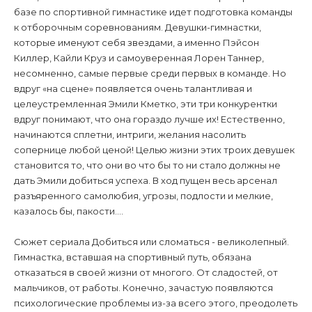
базе по спортивной гимнастике идет подготовка команды
к отборочным соревнованиям. Девушки-гимнастки,
которые именуют себя звездами, а именно Пэйсон
Киллер, Кайли Круз и самоуверенная Лорен Таннер,
несомненно, самые первые среди первых в команде. Но
вдруг «на сцене» появляется очень талантливая и
целеустремленная Эмили Кметко, эти три конкурентки
вдруг понимают, что она гораздо лучше их! Естественно,
начинаются сплетни, интриги, желания насолить
сопернице любой ценой! Целью жизни этих троих девушек
становится то, что они во что бы то ни стало должны не
дать Эмили добиться успеха. В ход пущен весь арсенал
разъяренного самолюбия, угрозы, подлости и мелкие,
казалось бы, пакости....
Сюжет сериала Добиться или сломаться - великолепный.
Гимнастка, вставшая на спортивный путь, обязана
отказаться в своей жизни от многого. От сладостей, от
мальчиков, от работы. Конечно, зачастую появляются
психологические проблемы из-за всего этого, преодолеть