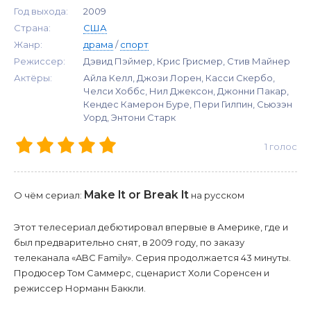
Год выхода:
2009
Страна:
США
Жанр:
драма
/
спорт
Режиссер:
Дэвид Пэймер, Крис Грисмер, Стив Майнер
Актёры:
Айла Келл, Джози Лорен, Касси Скербо,
Челси Хоббс, Нил Джексон, Джонни Пакар,
Кендес Камерон Буре, Пери Гилпин, Сьюзэн
Уорд, Энтони Старк
1
голос
Make It or Break It
О чём сериал:
на русском
Этот телесериал дебютировал впервые в Америке, где и
был предварительно снят, в 2009 году, по заказу
телеканала «ABC Family». Серия продолжается 43 минуты.
Продюсер Том Саммерс, сценарист Холи Соренсен и
режиссер Норманн Баккли.