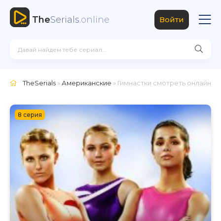
The
Serials
.online
Войти
TheSerials
»
Американские
» Гимнастки
смотреть онлайн
8 серия