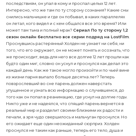
последствиям, он упал в кому и проспал целых 12 лет.
Интересно, что же там по ту сторону сознания? Какие сны
снились мальчишке и где он побывал, в каких параллелях
он летал, кого видел и с кем общался все это время? Или
может там тьма и полный мрак?
Сериал По ту сторону 1,2
сезон онлайн бесплатно все серии подряд на LostFilm
.
Проснувшись растерянный Холден не узнает ни себя, ни
того, что его окружает, он не может понять и осознать, что
же происходит, ведь для него все долгие 12 лет прошли как
будто один миг, словно он уснул и проснулся как делал это
каждый день. Как же такое могло произойти и по чьей вине
из жизни парня выпало больше десятка лет? Теперь
повзрослевший во сне парень должен наверстать
упущенное и узнать всю информацию о случившемся, до
того как он попал в реанимацию, где уснул на долгие годы.
Никто уже и не надеялся, что спящий парень вернется в
реальный мир и разделит своими близкими их радости и
печали, а зря чудо свершилось и мальчуган проснулся. Но
его ожидает еще один неожиданный сюрприз. Холден
проснулся не таким как раньше, теперь его тело, душа и