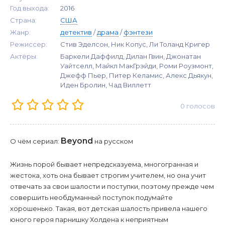
Год выхода:
2016
Страна:
США
Жанр:
детектив
/
драма
/
фэнтези
Режиссер:
Стив Эделсон, Ник Копус, Ли Толанд Кригер
Актёры:
Баркели Даффилд, Дилан Гвин, Джонатан
Уайтселл, Майкл МакГрэйди, Роми Роузмонт,
Джефф Пьер, Питер Келамис, Алекс Дьякун,
Иден Бролин, Чад Виллетт
0
голосов
Beyond
О чём сериал:
на русском
Жизнь порой бывает непредсказуема, многогранная и
жестока, хоть она бывает строгим учителем, но она учит
отвечать за свои шалости и поступки, поэтому прежде чем
совершить необдуманный поступок подумайте
хорошенько. Такая, вот детская шалость привела нашего
юного героя парнишку Холдена к неприятным