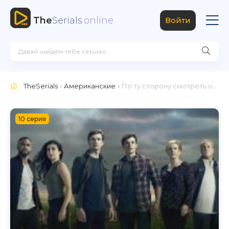
The
Serials
.online
Войти
TheSerials
»
Американские
» По ту сторону
смотреть онлайн
10 серия