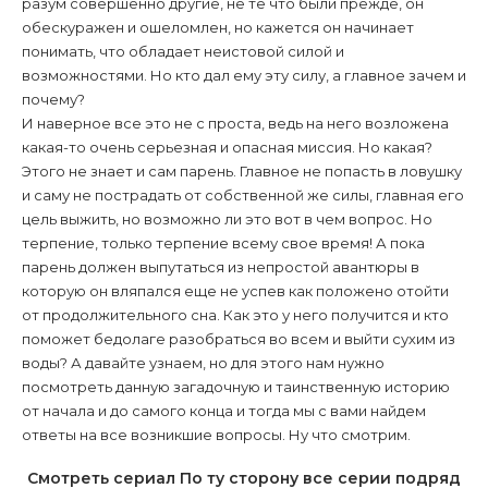
разум совершенно другие, не те что были прежде, он
обескуражен и ошеломлен, но кажется он начинает
понимать, что обладает неистовой силой и
возможностями. Но кто дал ему эту силу, а главное зачем и
почему?
И наверное все это не с проста, ведь на него возложена
какая-то очень серьезная и опасная миссия. Но какая?
Этого не знает и сам парень. Главное не попасть в ловушку
и саму не пострадать от собственной же силы, главная его
цель выжить, но возможно ли это вот в чем вопрос. Но
терпение, только терпение всему свое время! А пока
парень должен выпутаться из непростой авантюры в
которую он вляпался еще не успев как положено отойти
от продолжительного сна. Как это у него получится и кто
поможет бедолаге разобраться во всем и выйти сухим из
воды? А давайте узнаем, но для этого нам нужно
посмотреть данную загадочную и таинственную историю
от начала и до самого конца и тогда мы с вами найдем
ответы на все возникшие вопросы. Ну что смотрим.
Смотреть сериал По ту сторону все серии подряд